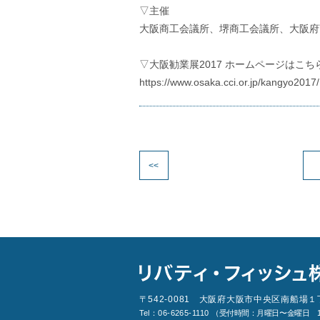
▽主催
大阪商工会議所、堺商工会議所、大阪府
▽大阪勧業展2017 ホームページはこち
https://www.osaka.cci.or.jp/kangyo2017/
<<
〒542-0081 大阪府大阪市中央区南船場１
Tel：06-6265-1110
（受付時間：月曜日〜金曜日 10