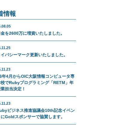
着情報
.08.05
金を2600万に増資いたしました。
.11.25
ライバシーマーク更新いたしました。
.11.23
26年4月からOIC大阪情報コンピュータ専
校でRubyプログラミング「RETM」年
授業担当決定！
.11.23
ubyビジネス推進協議会10th記念イベン
にGoldスポンサーで協賛します。