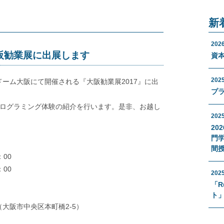
新
2026
に大阪勧業展に出展します
資本
2025
にマイドーム大阪にて開催される『大阪勧業展2017』に出
プ
ログラミング体験の紹介を行います。是非、お越し
2025
20
門学
間
：00
：00
2025
「R
ト」
（大阪市中央区本町橋2-5）