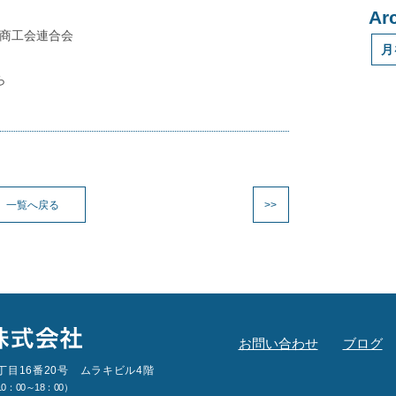
Ar
商工会連合会
ら
一覧へ戻る
>>
お問い合わせ
ブログ
丁目16番20号 ムラキビル4階
：00～18：00）