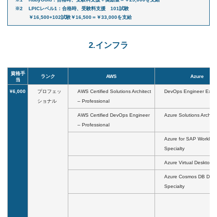
LPICレベル1：合格時、受験料支援 101試験
￥16,500+102試験￥16,500＝￥33,000を支給
2.インフラ
資格手
ランク
AWS
Azure
当
¥6,000
プロフェッ
AWS Certified Solutions Architect
DevOps Engineer Expe
ショナル
– Professional
AWS Certified DevOps Engineer
Azure Solutions Archite
– Professional
Azure for SAP Workloa
Specialty
Azure Virtual Desktop S
Azure Cosmos DB Deve
Specialty