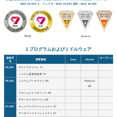
MAX 20,000 ２．インフラ：MAX 18,000 合計：MAX 38,000
Ruby
Oracle
1.プログラムおよびミドルウェア
資格手
オープンソー
国家資格
Java
Oracle
当
¥9,000
ITストラテジスト 71
システム監査技術者 70
¥8,000
システムアーキテクト 68
Platinum
68
プロジェクトマネージャ 69
ITサービスマネージャ 68
¥7,000
ネットワークスペシャリスト 67
データベーススペシャリスト 67