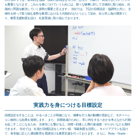
も重要となります。これらを身につけていくためには、様々な物事に対して主体的に取り組み、自
発的に問題を解決していく姿勢が重要と言えます。 当社では、下記の目標設定・協調性と共に、主
体性を持って取り組む姿勢を教育における３大指針のひとつとして定め、自ら学ぶ為の環境づく
り、教育支援制度を設け、社員育成に取り組んでおります。
実践力を身につける目標設定
目標設定をすることは、やるべきことが明確になり、物事を行う為の動機や意欲など、モチベーシ
ョン維持にも効果を発揮します。 また、目標達成のために、常に何をするべきかを考えながら行動
を起こすことになるため、主体性にも繋がる上、目標へ到達した際の達成感・やりがいなども期待
できます。 当社では、社員が目標設定をしやすい様、等級制度を活用し、キャリアプランを設け
て、各等級に応じた通信教育を受講頂ける教育支援を行っております。 さらに、Ruby・Oracle・