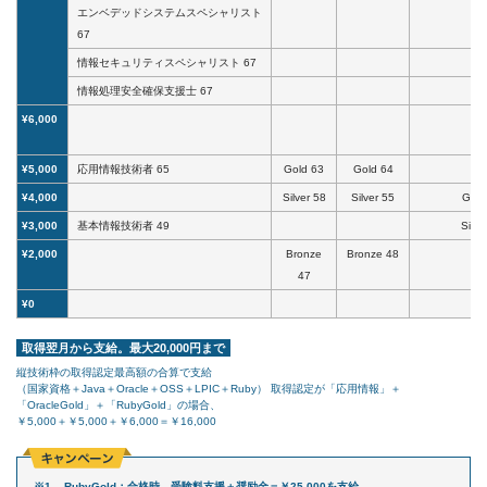
エンベデッドシステムスペシャリスト
67
情報セキュリティスペシャリスト 67
情報処理安全確保支援士 67
¥6,000
¥5,000
応用情報技術者 65
Gold 63
Gold 64
¥4,000
Silver 58
Silver 55
Gold
¥3,000
基本情報技術者 49
Silve
¥2,000
Bronze
Bronze 48
47
¥0
取得翌月から支給。最大20,000円まで
縦技術枠の取得認定最高額の合算で支給
（国家資格＋Java＋Oracle＋OSS＋LPIC＋Ruby） 取得認定が「応用情報」＋
「OracleGold」＋「RubyGold」の場合、
￥5,000＋￥5,000＋￥6,000＝￥16,000
RubyGold：合格時、受験料支援＋奨励金＝￥25,000を支給