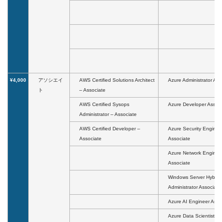
¥4,000
アソシエイ
AWS Certified Solutions Architect
Azure Administrator Ass
ト
– Associate
AWS Certified Sysops
Azure Developer Assoc
Administrator – Associate
AWS Certified Developer –
Azure Security Enginee
Associate
Associate
Azure Network Enginee
Associate
Windows Server Hybrid
Administrator Associate
Azure AI Engineer Asso
Azure Data Scientist As