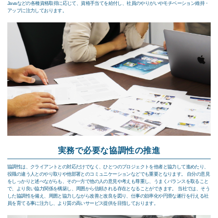
Javaなどの各種資格取得に応じて、資格手当てを給付し、社員のやりがいやモチベーション維持・
アップに注力しております。
実務で必要な協調性の推進
協調性は、クライアントとの対応だけでなく、ひとつのプロジェクトを他者と協力して進めたり、
役職の違う人とのやり取りや他部署とのコミュニケーションなどでも重要となります。 自分の意見
をしっかりと述べながらも、その一方で他の人の意見や考えも尊重し、うまくバランスを取ること
で、より良い協力関係を構築し、周囲から信頼される存在となることができます。 当社では、そう
した協調性を備え、周囲と協力しながら改善と改良を図り、仕事の効率化や円滑な遂行を行える社
員を育てる事に注力し、より質の高いサービス提供を目指しております。