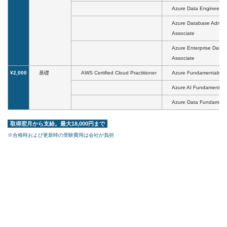
Azure Data Engineer A
Azure Database Adminis
Associate
Azure Enterprise Data 
Associate
¥2,000
基礎
AWS Certified Cloud Practitioner
Azure Fundamentals
Azure AI Fundamentals
Azure Data Fundament
取得翌月から支給。最大18,000円まで
※合格時および更新時の受験費用は会社が負担
※同一ベンダーの複数の試験に合格した場合は合算せず上位ランク試験の資格手当を支給
例：AWSの基礎レベルとアソシエイトレベルの両方に合格した者には 4,000円 の資格手当
※ 異なるベンダー試験に合格した場合は資格手当を合算して支給
例：AWSとAzureとGCPのプロフェッショナルレベル試験すべてに合格した者には 6,000
円×３＝18,000の資格手当
※ 既に資格手当が上限の20,000円に到達していても、新資格手当は別枠で支給
例：情報処理やオラクルマスター等の上限20,000円+上記クラウド系資格の上限18,000円=
最大38,000円に資格手当の枠を拡大