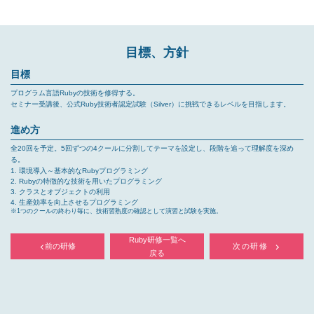
目標、方針
目標
プログラム言語Rubyの技術を修得する。
セミナー受講後、公式Ruby技術者認定試験（Silver）に挑戦できるレベルを目指します。
進め方
全20回を予定。5回ずつの4クールに分割してテーマを設定し、段階を追って理解度を深め
る。
環境導入～基本的なRubyプログラミング
Rubyの特徴的な技術を用いたプログラミング
クラスとオブジェクトの利用
生産効率を向上させるプログラミング
※1つのクールの終わり毎に、技術習熟度の確認として演習と試験を実施。
Ruby研修一覧へ
前の研修
次の研修
戻る